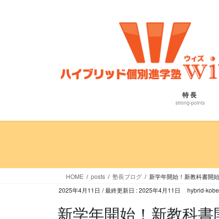
コ
ナ
ン
ビ
テ
ゲ
ン
ー
ツ
シ
に
ョ
移
ン
動
に
特長
移
strong-points
動
HOME
posts
塾長ブログ
新学年開始！新教科書開
2025年4月11日
/ 最終更新日 :
2025年4月11日
hybrid-kobe
新学年開始！新教科書