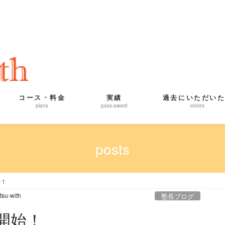
コース・料金
実績
過去にいただい
plans
pass-award
voices
posts
始！
tsu-with
塾長ブログ
開始！