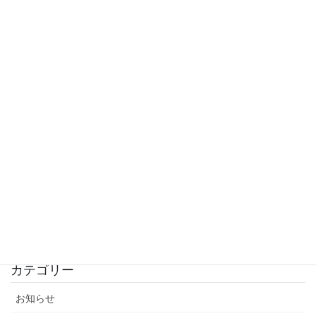
ゴールデンウィークの期間について
2026年4月20日
新年度スタート！授業時間延長します。
2026年4月3日
入試結果完全版
2026年3月20日
公立入試結果！
2026年3月12日
シン・公立入試！
2026年3月4日
カテゴリー
お知らせ