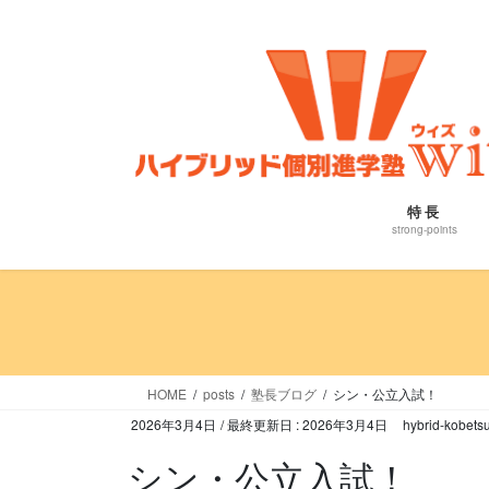
コ
ナ
ン
ビ
テ
ゲ
ン
ー
ツ
シ
に
ョ
移
ン
動
に
特長
移
strong-points
動
HOME
posts
塾長ブログ
シン・公立入試！
2026年3月4日
/ 最終更新日 :
2026年3月4日
hybrid-kobetsu
シン・公立入試！