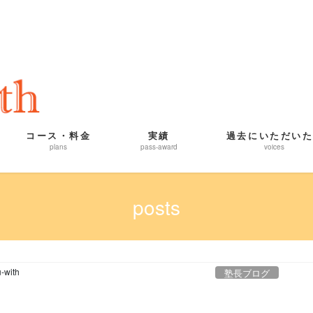
コース・料金
実績
過去にいただい
plans
pass-award
voices
posts
-with
塾長ブログ