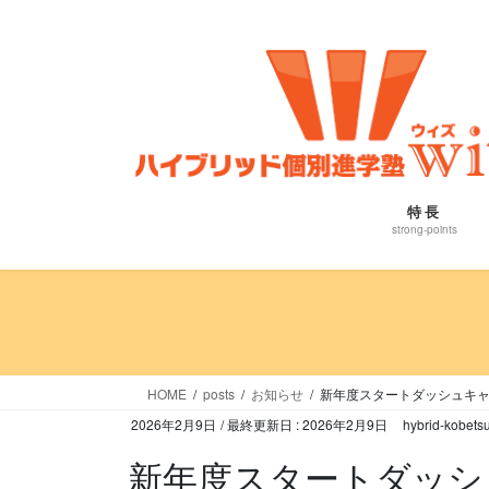
コ
ナ
ン
ビ
テ
ゲ
ン
ー
ツ
シ
に
ョ
移
ン
動
に
特長
移
strong-points
動
HOME
posts
お知らせ
新年度スタートダッシュキ
2026年2月9日
/ 最終更新日 :
2026年2月9日
hybrid-kobetsu
新年度スタートダッシ