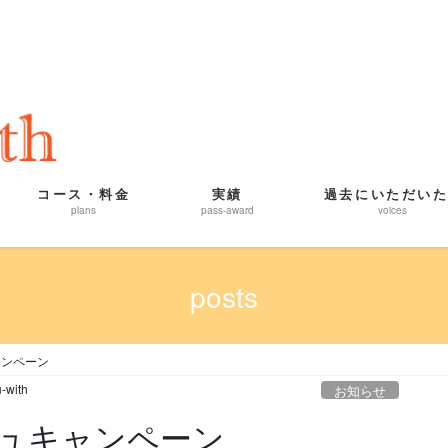
コース・料金
実績
過去にいただい
plans
pass-award
voices
posts
ャンペーン
-with
お知らせ
ュキャンペーン